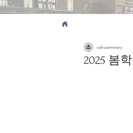
calruseminary
2025 