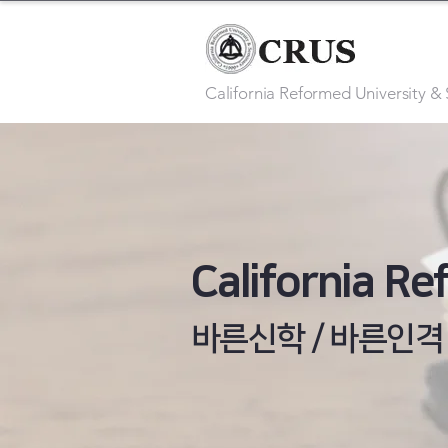
California Reformed University &
California R
바른신학 / 바른인격