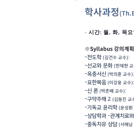
학사과정
(Th.
-
시간: 월, 화, 목요일 
※Syllabus 강의계
-전도학
:
(김건수 교수)
-선교와 문화
(한재현 교
-옥중서신
(박의훈 교수)
-요한복음
(이강웅 교수)
-신 론
:
(박춘배 교수)
-구약주해 2
(김동진 교
-기독교 윤리학
(윤성환 
-상담학과 -관계치료와
-중독치유 상담
(서해남 