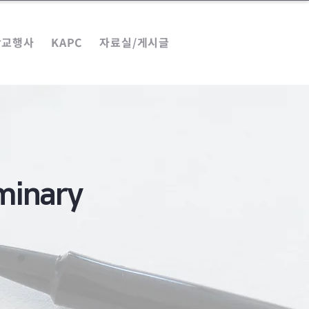
학교행사
KAPC
자료실/게시글
minary