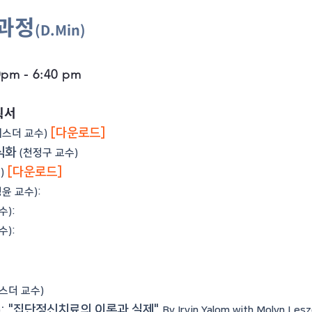
과정
(D.Min)
m - 6:40 pm
획서
[다운로드]
에스더 교수)
공식화
(천정구 교수)
[다운로드]
)
윤 교수):
수):
수):
스더 교수)
: "
집단정신치료의 이론과 실제"
)
By Irvin Yalom with Molyn 