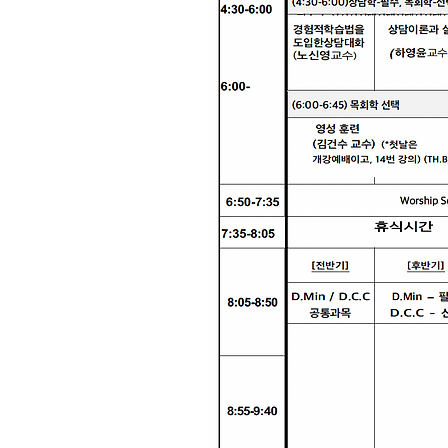
20
모든
니다
하며
합니