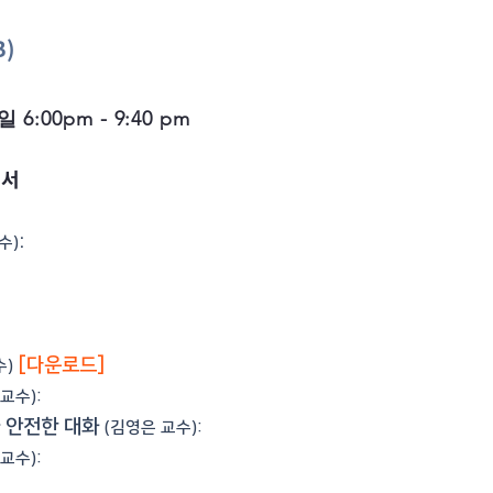
B)
6:00pm - 9:40 pm
획서
:
수)
:
:
[다운로드]
수)
교수):
 안전한 대화
(김영은 교수):
교수):