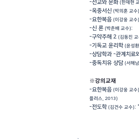
-선교와 문화
(한재현 
-옥중서신
(박의훈 교수
-요한복음
(이강웅 교수
-신 론
:
(박춘배 교수)
-구약주해 2
(김동진 교
-기독교 윤리학
(윤성환
-상담학과 -관계치료
-중독치유 상담
(서해남
※강의교재
-요한복음
(이강웅 교수
플러스, 2013)
-전도학
: 
(김건수 교수)