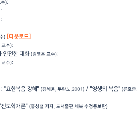
:
교수)
:
)
:
)
[다운로드]
수)
 교수):
와 안전한 대화
(김영은 교수):
 교수):
: "요한복음 강해"
/ "영생의 복음"
)
(김세윤, 두란노,2001)
(류호준.
"
전도학개론"
(
홍성철 저자,
도서출판 세복 수정증보판)